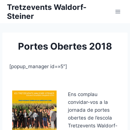
Vés
Tretzevents Waldorf-
al
Steiner
contingut
Portes Obertes 2018
[popup_manager id=»5″]
Ens complau
convidar-vos a la
jornada de portes
obertes de l’escola
Tretzevents Waldorf-