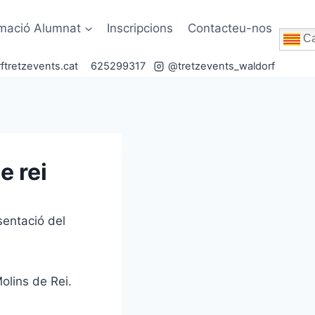
rmació Alumnat
Inscripcions
Contacteu-nos
Ca
ftretzevents.cat
625299317
@tretzevents_waldorf
e rei
sentació del
olins de Rei.