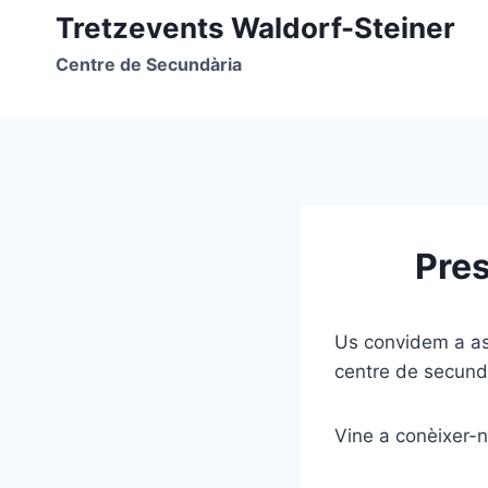
Vés
Tretzevents Waldorf-Steiner
al
Centre de Secundària
contingut
Pres
Us convidem a ass
centre de secund
Vine a conèixer-n