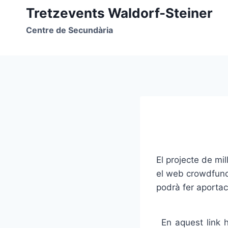
Vés
Tretzevents Waldorf-Steiner
al
Centre de Secundària
contingut
El projecte de mi
el web crowdfundi
podrà fer aporta
En aquest link 