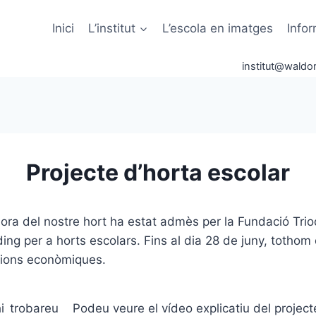
Inici
L’institut
L’escola en imatges
Info
institut@waldor
Projecte d’horta escolar
llora del nostre hort ha estat admès per la Fundació Tri
ng per a horts escolars. Fins al dia 28 de juny, tothom
cions econòmiques.
hi trobareu
Podeu veure el vídeo explicatiu del projecte