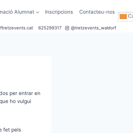
rmació Alumnat
Inscripcions
Contacteu-nos
Ca
ftretzevents.cat
625299317
@tretzevents_waldorf
odos per entrar en
 que ho vulgui
 fet pels