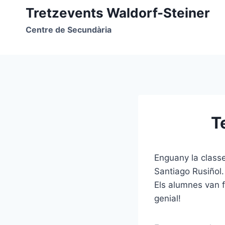
Vés
Tretzevents Waldorf-Steiner
al
Centre de Secundària
contingut
T
Enguany la classe
Santiago Rusiñol.
Els alumnes van f
genial!