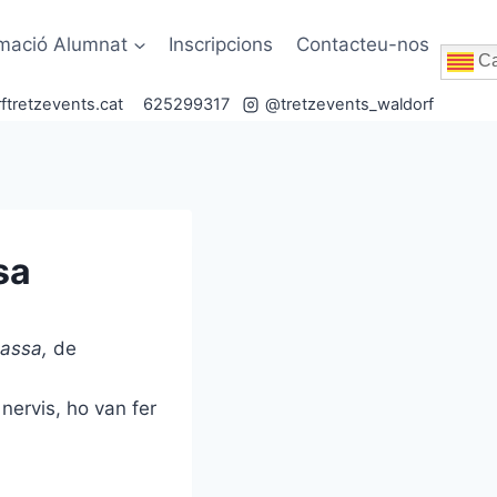
rmació Alumnat
Inscripcions
Contacteu-nos
Ca
ftretzevents.cat
625299317
@tretzevents_waldorf
sa
passa,
de
nervis, ho van fer