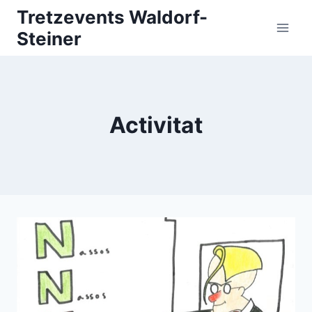
Vés
Tretzevents Waldorf-
al
Steiner
contingut
Activitat