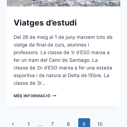
Viatges d’estudi
Del 28 de maig al 1 de juny marxem tots de
viatge de final de curs, alumnes i
professors. La classe de 1r d’ESO marxa a
fer un tram del Camí de Santiago. La
classe de 2n d’ESO marxa a fer una estada
esportiva i de natura al Delta de l’Ebre. La
classe de 3r…
VIATGES
MÉS INFORMACIÓ
D’ESTUDI
Navegació
Pàgina
1
…
7
8
9
10