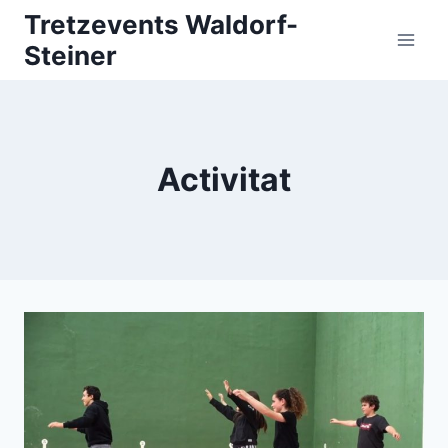
Vés
Tretzevents Waldorf-
al
Steiner
contingut
Activitat