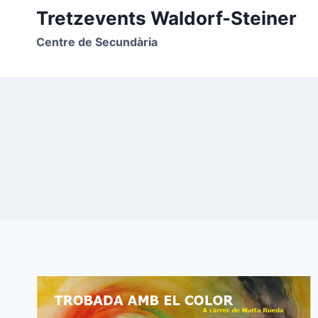
Vés
Tretzevents Waldorf-Steiner
al
Centre de Secundària
contingut