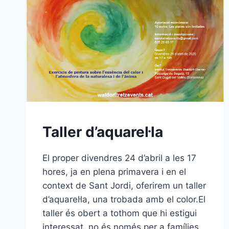
Taller d’aquarel·la
El proper divendres 24 d’abril a les 17
hores, ja en plena primavera i en el
context de Sant Jordi, oferirem un taller
d’aquarel·la, una trobada amb el color.El
taller és obert a tothom que hi estigui
interessat, no és només per a famílies