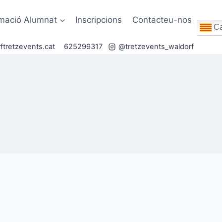
rmació Alumnat
Inscripcions
Contacteu-nos
Ca
ftretzevents.cat
625299317
@tretzevents_waldorf