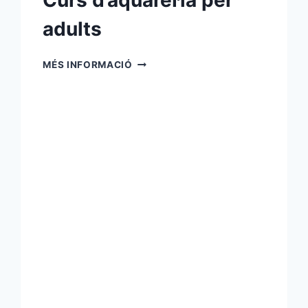
Curs d’aqüarel·la per
adults
CURS
MÉS INFORMACIÓ
D’AQÜAREL·LA
PER
ADULTS