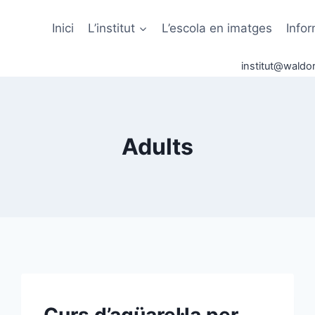
Inici
L’institut
L’escola en imatges
Info
institut@waldor
Adults